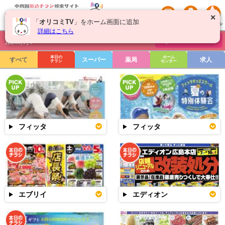
✕
「
オリコミTV
」をホーム画面に追加
詳細はこちら
広島県
チラシを絞り込む
本日の
ホーム
すべて
スーパー
薬局
求人
チラシ
センター
フィッタ
フィッタ
エブリイ
エディオン