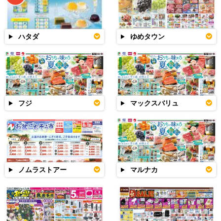
ハタダ
ゆめタウン
フジ
マックスバリュ
ノムラストアー
マルナカ