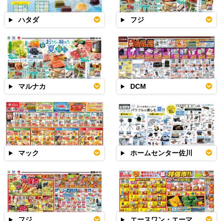
ハタダ
フジ
マルナカ
DCM
マック
ホームセンター佐川
フジ
エースワン・エーマックス