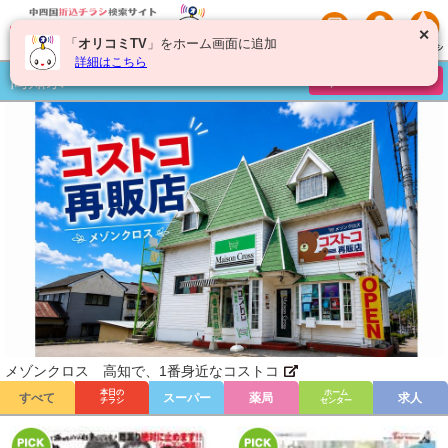
✕
「
オリコミTV
」をホーム画面に追加
詳細はこちら
高知県
チラシを絞り込む
メゾンクロス 高知で、1番身近なコストコ
本日の
ホーム
すべて
スーパー
薬局
求人
チラシ
センター