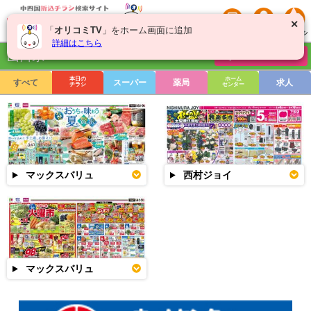
✕
「
オリコミTV
」をホーム画面に追加
詳細はこちら
山口県
チラシを絞り込む
本日の
ホーム
すべて
スーパー
薬局
求人
チラシ
センター
マックスバリュ
西村ジョイ
マックスバリュ