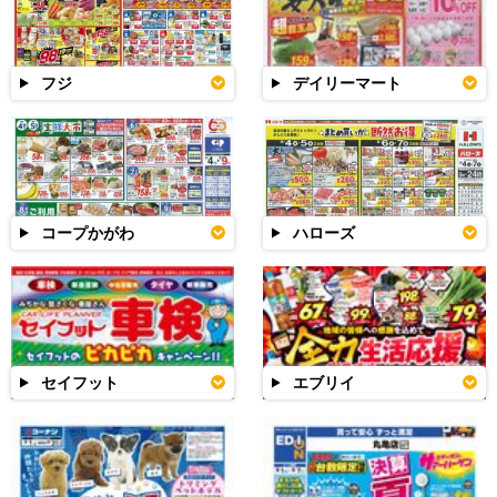
フジ
デイリーマート
コープかがわ
ハローズ
セイフット
エブリイ