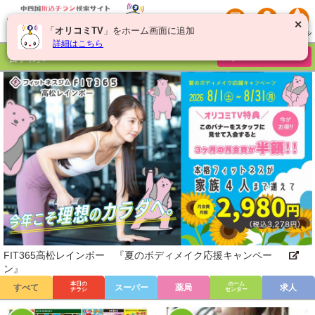
✕
「
オリコミTV
」をホーム画面に追加
詳細はこちら
香川県
チラシを絞り込む
FIT365高松レインボー 『夏のボディメイク応援キャンペー
ン』
本日の
ホーム
すべて
スーパー
薬局
求人
チラシ
センター