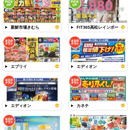
新鮮市場きむら
FIT365高松レインボー
エブリイ
エディオン
エディオン
カネチ