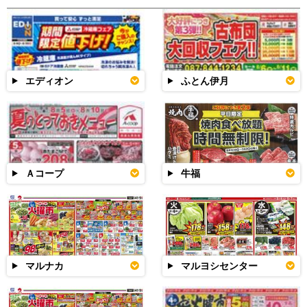
エディオン
ふとん伊月
Ａコープ
牛福
マルナカ
マルヨシセンター