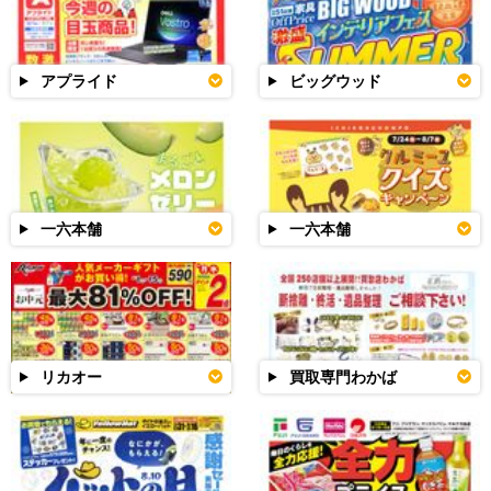
アプライド
ビッグウッド
一六本舗
一六本舗
リカオー
買取専門わかば