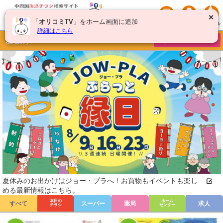
✕
「
オリコミTV
」をホーム画面に追加
詳細はこちら
愛媛県
チラシを絞り込む
夏休みのお出かけはジョー・プラへ！お買物もイベントも楽し
める最新情報はこちら。
本日の
ホーム
すべて
スーパー
薬局
求人
チラシ
センター