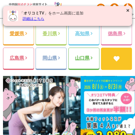
✕
「
オリコミTV
」をホーム画面に追加
詳細はこちら
愛媛県
香川県
高知県
徳島県
広島県
岡山県
山口県