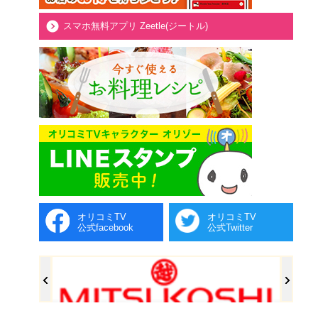
スマホ無料アプリ Zeetle(ジートル)
オリコミTV
オリコミTV
公式facebook
公式Twitter