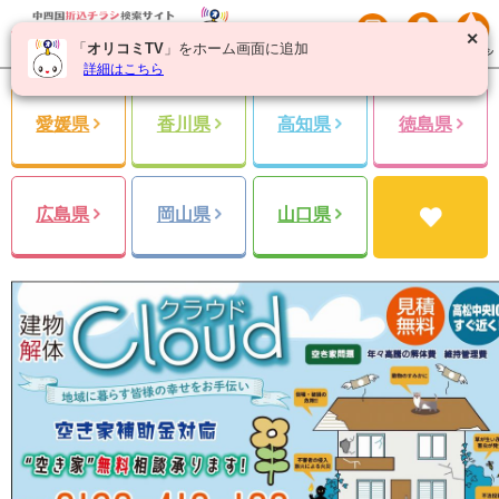
✕
「
オリコミTV
」をホーム画面に追加
詳細はこちら
愛媛県
香川県
高知県
徳島県
広島県
岡山県
山口県