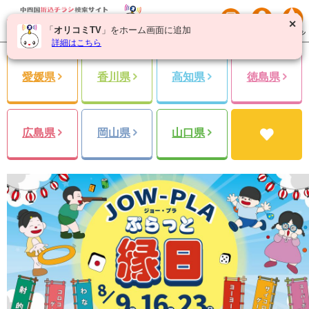
✕
「
オリコミTV
」をホーム画面に追加
詳細はこちら
愛媛県
香川県
高知県
徳島県
広島県
岡山県
山口県