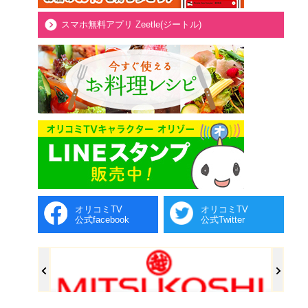
スマホ無料アプリ Zeetle(ジートル)
オリコミTV
オリコミTV
公式facebook
公式Twitter