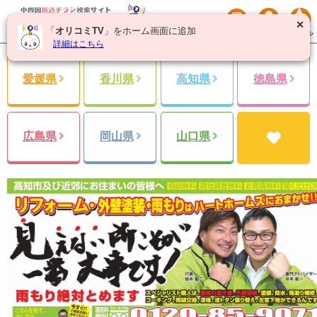
✕
「
オリコミTV
」をホーム画面に追加
詳細はこちら
愛媛県
香川県
高知県
徳島県
広島県
岡山県
山口県