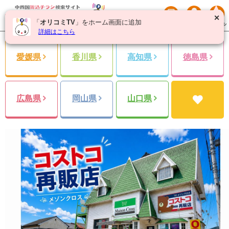
✕
「
オリコミTV
」をホーム画面に追加
詳細はこちら
愛媛県
香川県
高知県
徳島県
広島県
岡山県
山口県