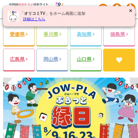
✕
「
オリコミTV
」をホーム画面に追加
詳細はこちら
愛媛県
香川県
高知県
徳島県
広島県
岡山県
山口県