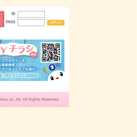
ID
PASS