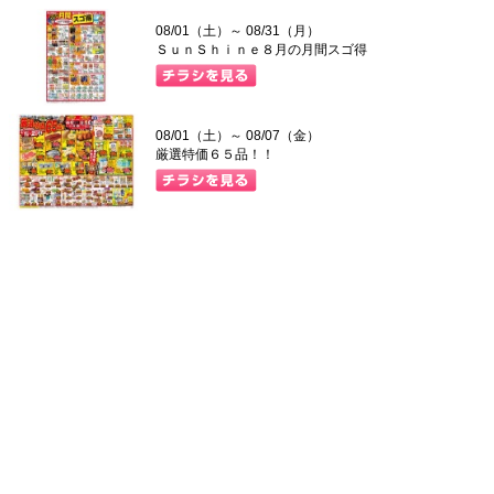
08/01（土）～ 08/31（月）
ＳｕｎＳｈｉｎｅ８月の月間スゴ得
08/01（土）～ 08/07（金）
厳選特価６５品！！