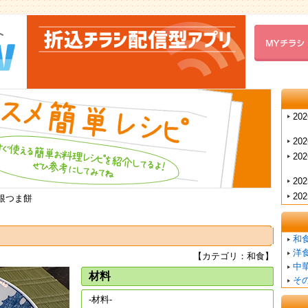
202
202
202
202
202
大根つま餅
和
洋
【カテゴリ：和食】
中
材料
そ
-材料-