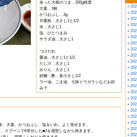
余った大根のつま…200g程度
20
大葉…3枚
20
かつおぶし…3g
20
片栗粉…大さじ1と1/2
20
水…大さじ1
20
塩…ひとつまみ
20
サラダ油…大さじ1
20
20
つけだれ
20
醤油…大さじ1と1/2
20
だし汁…大さじ1
20
みりん…大さじ1
20
砂糖・酢…各小さじ1/2
20
ラー油、ごま油、七味トウガラシなどお好
20
みで
20
20
20
20
20
20
、水、大葉、かつおぶし、塩をいれ、よく混ぜます。
20
し、スプーンで6等分した■2を成型しながら焼きます。
20
くり返し、両面こんがりと焼きます。