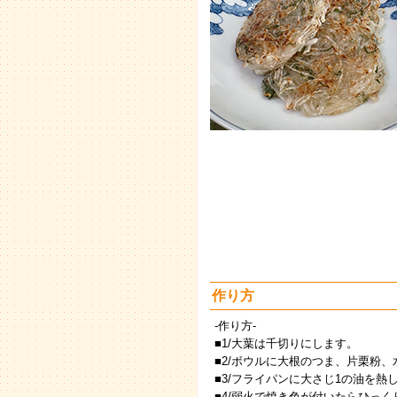
作り方
-作り方-
■1/大葉は千切りにします。
■2/ボウルに大根のつま、片栗粉
■3/フライパンに大さじ1の油を熱
■4/弱火で焼き色が付いたらひっ