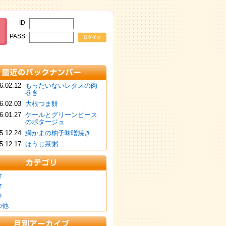
ID
PASS
6.02.12
もったいないレタスの肉
巻き
6.02.03
大根つま餅
6.01.27
ケールとグリーンピース
のポタージュ
5.12.24
鰤かまの柚子味噌焼き
5.12.17
ほうじ茶粥
食
食
華
の他