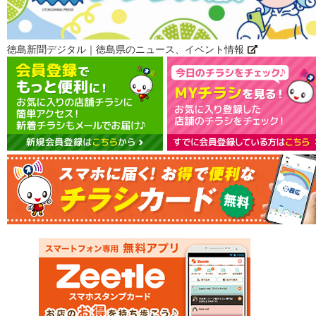
徳島新聞デジタル｜徳島県のニュース、イベント情報