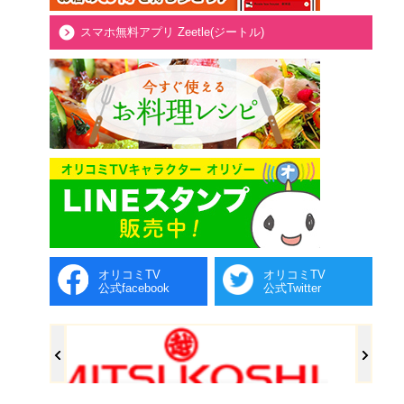
スマホ無料アプリ Zeetle(ジートル)
オリコミTV
オリコミTV
公式facebook
公式Twitter