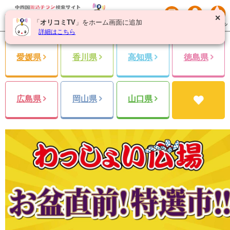
✕
「
オリコミTV
」をホーム画面に追加
詳細はこちら
愛媛県
香川県
高知県
徳島県
広島県
岡山県
山口県